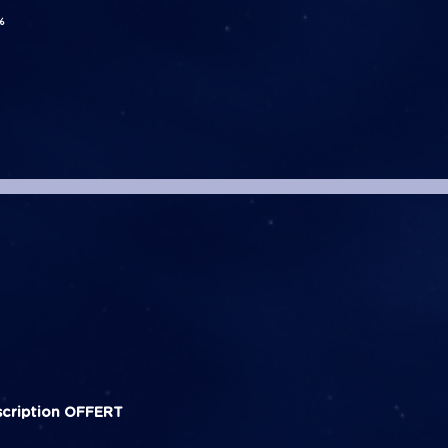
%
scription
OFFERT