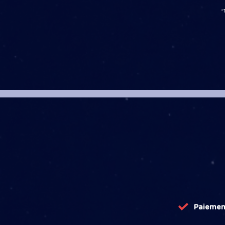
*
Paiemen