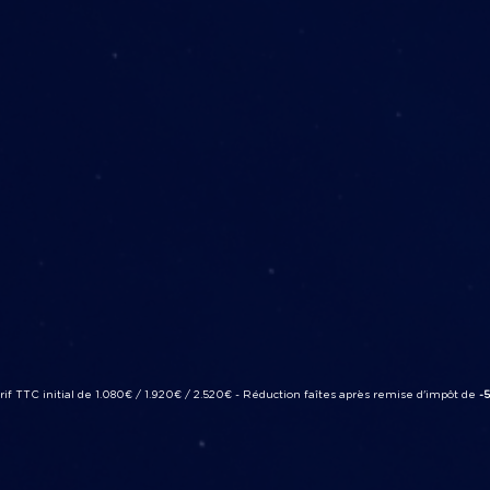
rif TTC initial de 1.080€ / 1.920€ / 2.520€ - Réduction faîtes après remise d'impôt de
-