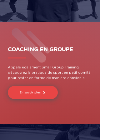
COACHING EN GROUPE
Appelé également Small Group Training
découvrez la pratique du sport en petit comité,
pour rester en forme de manière conviviale.
En savoir plus